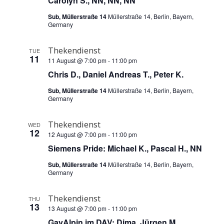
Carolyn S., NN, NN, NN
d
o
Sub, Müllerstraße 14
Müllerstraße 14, Berlin, Bayern,
n
Germany
V
i
Thekendienst
TUE
11
11 August @ 7:00 pm
-
11:00 pm
e
Chris D., Daniel Andreas T., Peter K.
w
Sub, Müllerstraße 14
Müllerstraße 14, Berlin, Bayern,
s
Germany
N
Thekendienst
WED
12
a
12 August @ 7:00 pm
-
11:00 pm
Siemens Pride: Michael K., Pascal H., NN
v
Sub, Müllerstraße 14
Müllerstraße 14, Berlin, Bayern,
i
Germany
g
Thekendienst
THU
13
a
13 August @ 7:00 pm
-
11:00 pm
GayAlpin im DAV: Dima, Jürgen M.,