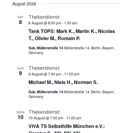
v
a
August 2026
e
e
s
r
e
l
t
n
c
Thekendienst
SAT
e
n
8
t
h
8 August @ 8:00 pm
-
1:00 am
c
V
Tank TOPS: Mark K., Martin K., Nicolas
t
t
T., Olivier M., Romain P.
i
d
s
e
a
Sub, Müllerstraße 14
Müllerstraße 14, Berlin, Bayern,
S
Germany
t
w
e
e
s
Thekendienst
.
SUN
N
9
a
9 August @ 7:00 pm
-
11:00 pm
a
Michael M., Niels H., Norman S.
r
v
Sub, Müllerstraße 14
Müllerstraße 14, Berlin, Bayern,
c
i
Germany
g
h
Thekendienst
MON
a
10
a
10 August @ 7:00 pm
-
11:00 pm
t
VIVA TS Selbsthilfe München e.V.:
n
i