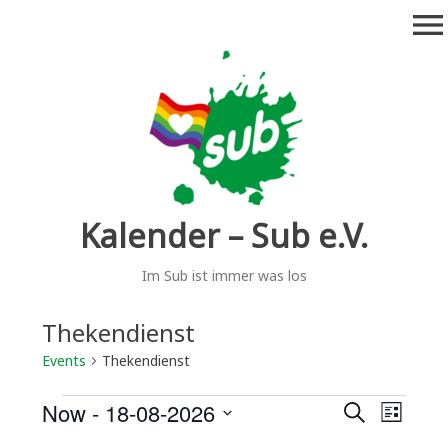
Skip
menu
to
content
Kalender – Sub e.V.
Im Sub ist immer was los
Thekendienst
Events
Thekendienst
Events
Now
 - 
18-08-2026
E
E
S
L
e
v
S
i